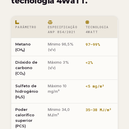
tecnologia 4WaTT.
PARÂMETRO
ESPECIFICAÇÃO
TECNOLOGIA
ANP 854/2021
4WATT
Metano
Mínimo 96,5%
97–99%
(CH₄)
(v/v)
Dióxido de
Máximo 3%
<2%
carbono
(v/v)
(CO₂)
Sulfeto de
Máximo 10
<5 mg/m³
hidrogênio
mg/m³
(H₂S)
Poder
Mínimo 34,0
35–38 MJ/m³
calorífico
MJ/m³
superior
(PCS)