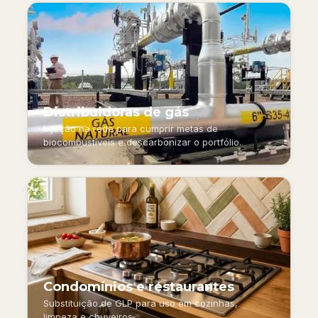
Distribuidoras de gás
Injeção na rede para cumprir metas de
biocombustíveis e descarbonizar o portfólio.
Condomínios e restaurantes
Substituição de GLP para uso em cozinhas,
limpeza e chuveiros.