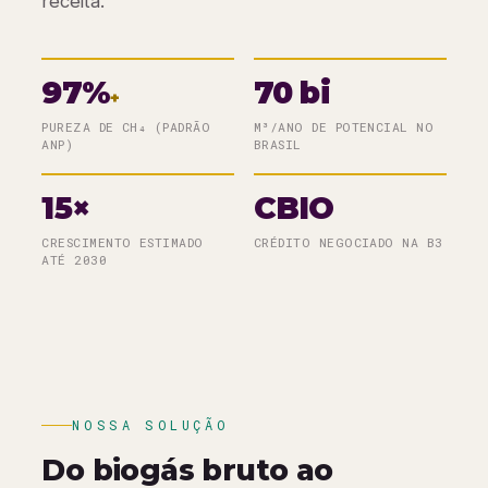
receita.
97%
70
bi
+
PUREZA DE CH₄ (PADRÃO
M³/ANO DE POTENCIAL NO
ANP)
BRASIL
15
×
CBIO
CRESCIMENTO ESTIMADO
CRÉDITO NEGOCIADO NA B3
ATÉ 2030
NOSSA SOLUÇÃO
Do biogás bruto ao