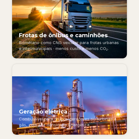
Frotas de ônibus e caminhões
Biometano como CNG veicular para frotas urbanas
e intermunicipais · menos custo e menos CO₂.
Geração elétrica
Combustível para grupos geradores ou turbinas a
gás, com alta densidade energética.