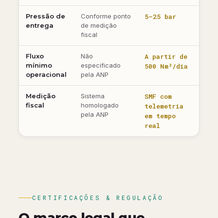
Pressão de
Conforme ponto
5–25 bar
entrega
de medição
fiscal
Fluxo
Não
A partir de
mínimo
especificado
500 Nm³/dia
operacional
pela ANP
Medição
Sistema
SMF com
fiscal
homologado
telemetria
pela ANP
em tempo
real
CERTIFICAÇÕES & REGULAÇÃO
O marco legal que